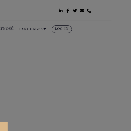






ATNOŚĆ
LOG IN
LANGUAGES