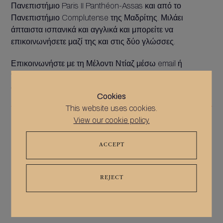
Πανεπιστήμιο Paris II Panthéon-Assas και από το
Πανεπιστήμιο Complutense της Μαδρίτης. Μιλάει
άπταιστα ισπανικά και αγγλικά και μπορείτε να
επικοινωνήσετε μαζί της και στις δύο γλώσσες.
Επικοινωνήστε με τη Μέλοντι Ντίαζ μέσω email ή
τηλεφώνου για να συζητήσετε τις συγκεκριμένες
απαιτήσεις σας.
Cookies
This website uses cookies.
info@notablenotaries.co.uk
View our cookie policy.
ACCEPT
REJECT