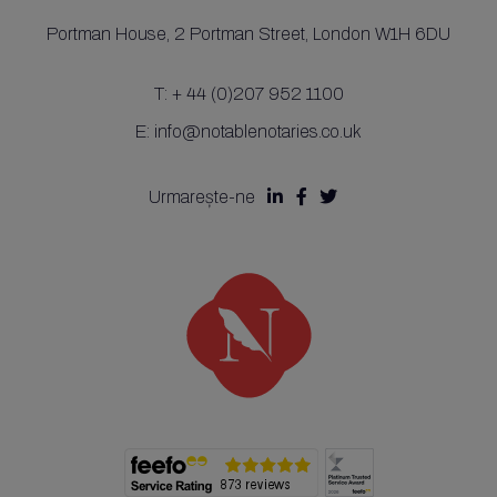
Portman House,
2 Portman Street,
London W1H 6DU
T:
+ 44 (0)207 952 1100
E:
info@notablenotaries.co.uk
Urmarește-ne


