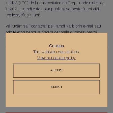
juridică (LPC) de la Universitatea de Drept, unde a absolvit
în 2021. Hamdi este notar public și vorbește fluent atât
engleza, cât și arabă.
Vă rugăm să îl contactați pe Hamdi Najib prin e-mail sau
prin telefon pentru a discuta cerințele dumneavoastră
specifice.
Cookies
This website uses cookies.
info@notablenotaries.co.uk
View our cookie policy.
ACCEPT
REJECT