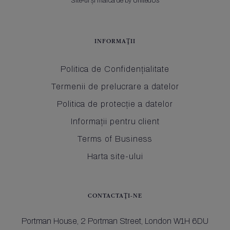
Site-ul și marca de by UnitedUs
INFORMAŢII
Politica de Confidențialitate
Termenii de prelucrare a datelor
Politica de protecție a datelor
Informații pentru client
Terms of Business
Harta site-ului
CONTACTAŢI-NE
Portman House,
2 Portman Street,
London W1H 6DU