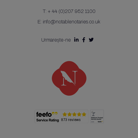
T:
+ 44 (0)207 952 1100
E:
info@notablenotaries.co.uk
Urmarește-ne


