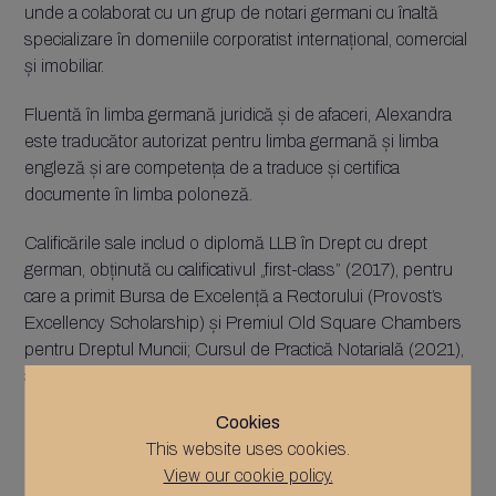
unde a colaborat cu un grup de notari germani cu înaltă
specializare în domeniile corporatist internațional, comercial
și imobiliar.
Fluentă în limba germană juridică și de afaceri, Alexandra
este traducător autorizat pentru limba germană și limba
engleză și are competența de a traduce și certifica
documente în limba poloneză.
Calificările sale includ o diplomă LLB în Drept cu drept
german, obținută cu calificativul „first-class” (2017), pentru
care a primit Bursa de Excelență a Rectorului (Provost’s
Excellency Scholarship) și Premiul Old Square Chambers
pentru Dreptul Muncii; Cursul de Practică Notarială (2021),
ambele absolvite la University College London; precum și
Diploma de Nivel 7 în Traducere a Chartered Institute of
Cookies
Linguists (2022), considerată standardul de aur în
This website uses cookies.
domeniul traducerilor.
View our cookie policy.