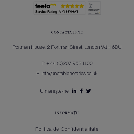
CONTACTAŢI-NE
Portman House,
2 Portman Street,
London W1H 6DU
T:
+ 44 (0)207 952 1100
E:
info@notablenotaries.co.uk
Urmarește-ne



INFORMAŢII
Politica de Confidențialitate