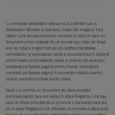
Cu excepția declarațiilor depuse sub jurământ sau a
declarațiilor afirmate și statutare, notarii din Anglia și Țara
Galilor sunt aproape exclusiv necesari în cazul în care un
document a fost redactat de un avocat sau notar de drept
civil, iar notarul englez trebuie să certifice identitatea
semnatarilor și executarea validă a documentului în deplină
conformitate cu formalitățile locale și străine (de exemplu,
parafarea pe fiecare pagină pentru Franța, semnătură
completă pe fiecare pagină în prezența notarului pentru
Grecia, semnături lizibile pentru Italia).
Dacă vi s-a trimis un document de către avocatul
dumneavoastră care are sediul în afara Regatului Unit sau
care vă oferă consultanță cu privire la o tranzacție care are
loc în afara Regatului Unit, întrebați-vă consilierul dacă aveți
nevoie de un notar local englez/galez pentru a vă certifica