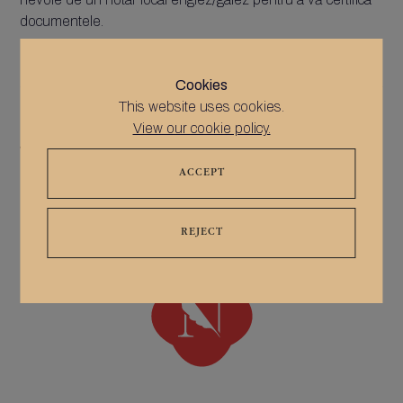
documentele.
Cookies
This website uses cookies.
View our cookie policy.
Words by
Notable Notaries
Distribuie



ACCEPT
Urmarește-ne

REJECT