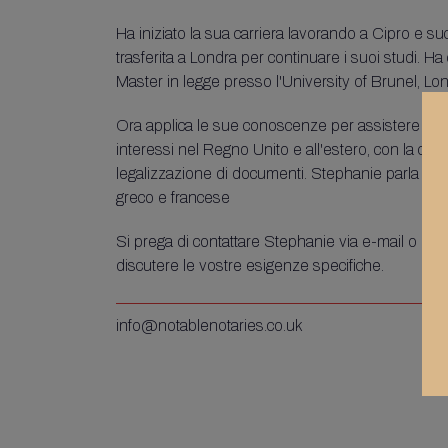
Ha iniziato la sua carriera lavorando a Cipro e s
trasferita a Londra per continuare i suoi studi. H
Master in legge presso l'University of Brunel, Lon
Ora applica le sue conoscenze per assistere i cli
interessi nel Regno Unito e all'estero, con la certi
legalizzazione di documenti. Stephanie parla cor
greco e francese
Si prega di contattare Stephanie via e-mail o per
discutere le vostre esigenze specifiche.
info@notablenotaries.co.uk