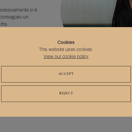
uccessivamente si è
a conseguito un
dra.
enti, con sede o
Cookies
ficazione notarile e la
This website uses cookies.
rentemente inglese,
View our cookie policy.
 telefono per
ACCEPT
REJECT