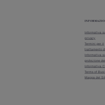
INFORMAZIO
Informativa s
privacy
Termini per il
trattamento d
Informativa s
protezione de
Informativa C
Terms of Bus
Mappa del Si