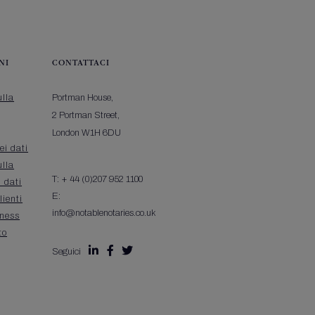
NI
CONTATTACI
ulla
Portman House,
2 Portman Street,
London W1H 6DU
ei dati
ulla
T:
+ 44 (0)207 952 1100
i dati
E:
lienti
info@notablenotaries.co.uk
iness
to



Seguici