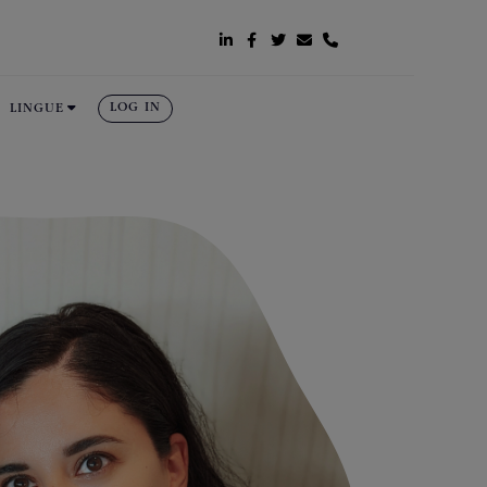






LOG IN
LINGUE